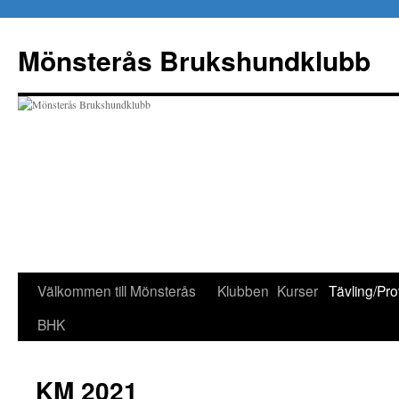
Hoppa
till
Mönsterås Brukshundklubb
innehåll
Välkommen till Mönsterås
Klubben
Kurser
Tävling/Pro
BHK
KM 2021