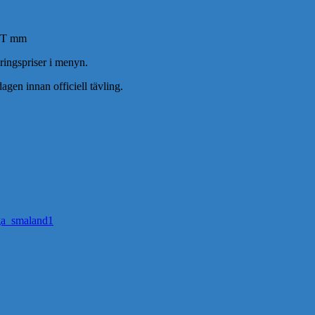
/MT mm
dringspriser i menyn.
agen innan officiell tävling.