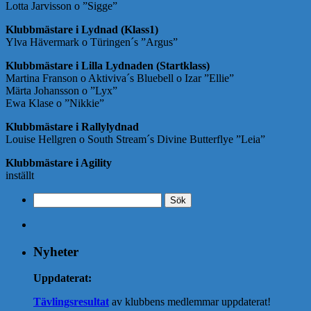
Lotta Jarvisson o ”Sigge”
Klubbmästare i Lydnad (Klass1)
Ylva Hävermark o Türingen´s ”Argus”
Klubbmästare i Lilla Lydnaden (Startklass)
Martina Franson o Aktiviva´s Bluebell o Izar ”Ellie”
Märta Johansson o ”Lyx”
Ewa Klase o ”Nikkie”
Klubbmästare i Rallylydnad
Louise Hellgren o South Stream´s Divine Butterflye ”Leia”
Klubbmästare i Agility
inställt
Sök
efter:
Nyheter
Uppdaterat:
Tävlingsresultat
av klubbens medlemmar uppdaterat!