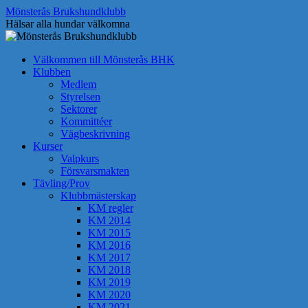
Hoppa
Mönsterås Brukshundklubb
till
Hälsar alla hundar välkomna
innehåll
Välkommen till Mönsterås BHK
Klubben
Medlem
Styrelsen
Sektorer
Kommittéer
Vägbeskrivning
Kurser
Valpkurs
Försvarsmakten
Tävling/Prov
Klubbmästerskap
KM regler
KM 2014
KM 2015
KM 2016
KM 2017
KM 2018
KM 2019
KM 2020
KM 2021