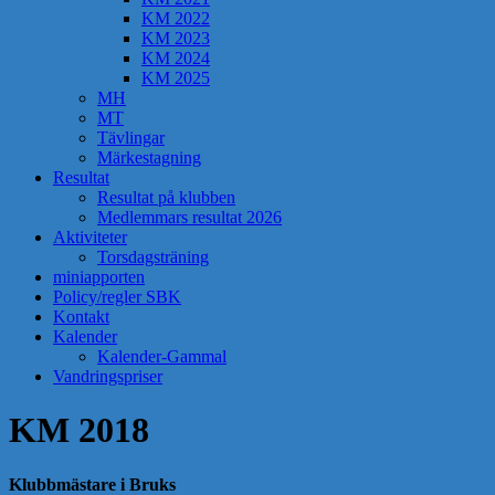
KM 2022
KM 2023
KM 2024
KM 2025
MH
MT
Tävlingar
Märkestagning
Resultat
Resultat på klubben
Medlemmars resultat 2026
Aktiviteter
Torsdagsträning
miniapporten
Policy/regler SBK
Kontakt
Kalender
Kalender-Gammal
Vandringspriser
KM 2018
Klubbmästare i Bruks