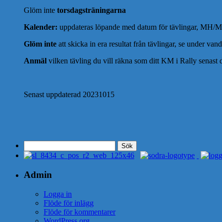
Glöm inte
torsdagsträningarna
Kalender:
uppdateras löpande med datum för tävlingar, MH
Glöm inte
att skicka in era resultat från tävlingar, se under van
Anmäl
vilken tävling du vill räkna som ditt KM i Rally senast d
Senast uppdaterad 20231015
Sök
efter:
Admin
Logga in
Flöde för inlägg
Flöde för kommentarer
WordPress.org